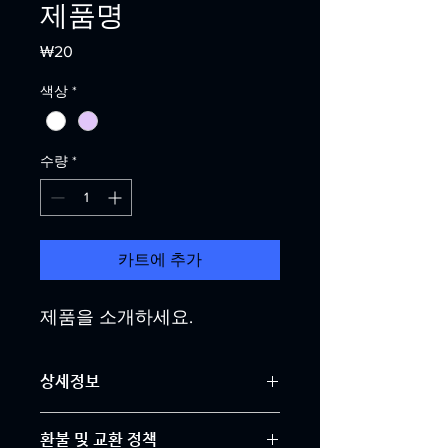
제품명
가
₩20
격
색상
*
수량
*
카트에 추가
제품을 소개하세요.  
상세정보
제품의 세부 사항들을 입력하세요. 제
환불 및 교환 정책
품의 크기, 재질, 관리방법 등 친절하고 