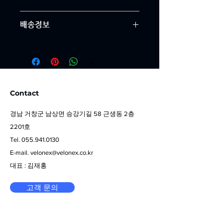
상세한 설명은 구매에 대한 확신을 심
"환불 정책", "제품 관리법" 등 고객들에
어줍니다. 제품의 어떤 부분이 소비자
배송정보
게 유용한 추가 제품 정보를 제공하세
들에게 어필할 것인지 우선순위를 잘 
요.    
생각해 적어주세요.    
배송정보를 입력하세요. 배송방법, 비
용 등 정확하고 깔끔한 설명은 소비자
들에게 내 제품 구매에 대한 확신을 심
어줍니다.  
Contact
​경남 거창군 남상면 승강기길 58 근생동 2층
2201호
Tel.
055.941.0130
E-mail.
velonex@velonex.co.kr
​대표 : 김재홍
고객 문의